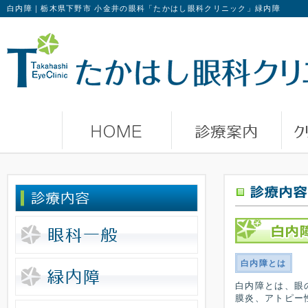
白内障｜栃木県下野市 小金井の眼科「たかはし眼科クリニック」緑内障
白内障とは
白内障とは、眼
膜炎、アトピー