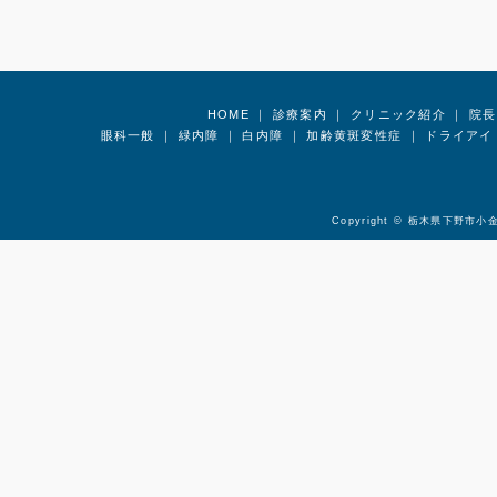
HOME
｜
診療案内
｜
クリニック紹介
｜
院長
眼科一般
｜
緑内障
｜
白内障
｜
加齢黄斑変性症
｜
ドライアイ
Copyright ©
栃木県下野市小金